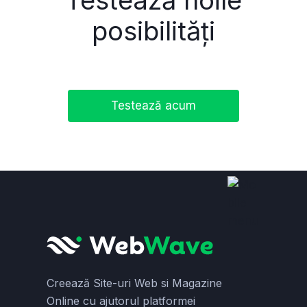
Testează noile
posibilități
Testează acum
Creează Site-uri Web si Magazine
Online cu ajutorul platformei